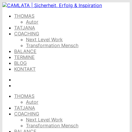
Skip
to
THOMAS
content
Autor
TATJANA
COACHING
Next Level Work
Transformation Mensch
BALANCE
TERMINE
BLOG
KONTAKT
THOMAS
Autor
TATJANA
COACHING
Next Level Work
Transformation Mensch
BALANCE