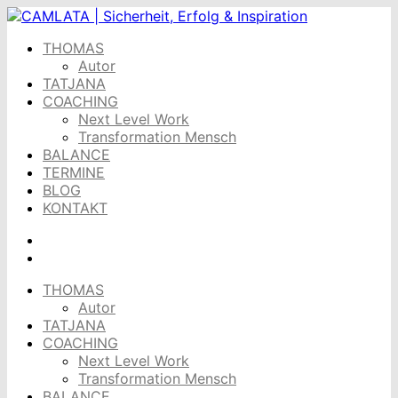
Skip
to
THOMAS
content
Autor
TATJANA
COACHING
Next Level Work
Transformation Mensch
BALANCE
TERMINE
BLOG
KONTAKT
THOMAS
Autor
TATJANA
COACHING
Next Level Work
Transformation Mensch
BALANCE