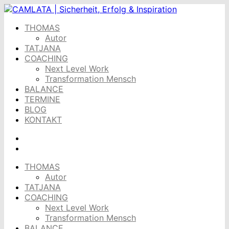
Skip
to
THOMAS
content
Autor
TATJANA
COACHING
Next Level Work
Transformation Mensch
BALANCE
TERMINE
BLOG
KONTAKT
THOMAS
Autor
TATJANA
COACHING
Next Level Work
Transformation Mensch
BALANCE